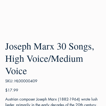
Joseph Marx 30 Songs,
High Voice/Medium
Voice
SKU
SKU:
HL00000409
HL00000409
Price
$17.99
Austrian composer Joseph Marx (1882-1964) wrote lush
lieder, primarily in the early decades of the 20th century,