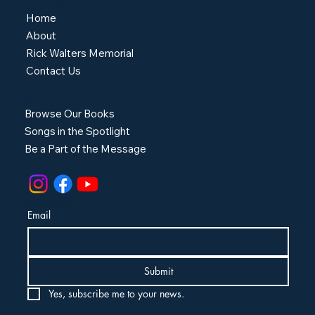
Music for Singers
Home
About
Rick Walters Memorial
Contact Us
Our Site
Browse Our Books
Songs in the Spotlight
Be a Part of the Message
Be the First to Know
Email
Submit
Yes, subscribe me to your news.